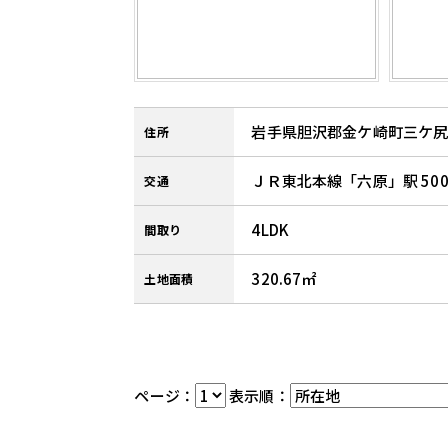
岩手県胆沢郡金ケ崎町三ケ尻南
住所
ＪＲ東北本線「六原」駅 500
交通
4LDK
間取り
320.67
土地面積
ページ：
表示順：