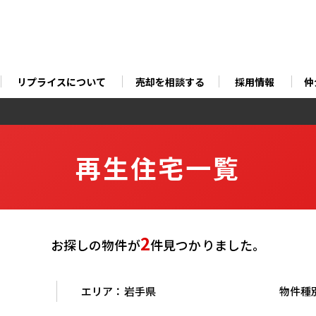
リプライスについて
売却を相談する
採用情報
仲
再生住宅一覧
2
お探しの物件が
件
見つかりました。
エリア：
岩手県
物件種