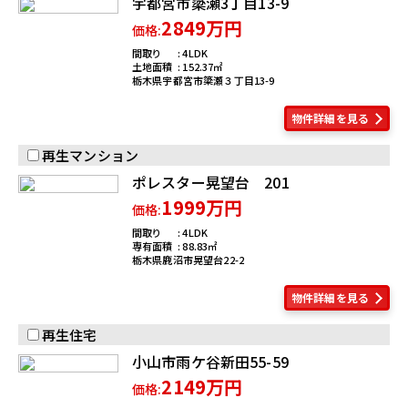
宇都宮市簗瀬3丁目13-9
2849万円
価格:
間取り
4LDK
土地面積
152.37
栃木県宇都宮市簗瀬３丁目13-9
物件詳細を見る
再生マンション
ポレスター晃望台 201
1999万円
価格:
間取り
4LDK
専有面積
88.83
栃木県鹿沼市晃望台22-2
物件詳細を見る
再生住宅
小山市雨ケ谷新田55-59
2149万円
価格: