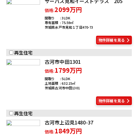
サーパス見和イーストテラス 205
2099万円
価格:
間取り
3LDK
専有面積
75.59
茨城県水戸市見和１丁目470-73
物件詳細を見る
再生住宅
古河市中田1301
1799万円
価格:
間取り
5LDK
土地面積
632.15
茨城県古河市中田1301
物件詳細を見る
再生住宅
古河市上辺見1480-37
1849万円
価格: