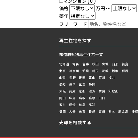
マンション ( 0 )
価格
万円
～
築年
フリーワード
再生住宅を探す
都道府県別再生住宅一覧
北海道
青森
岩手
秋田
宮城
山形
福島
東京
神奈川
千葉
埼玉
茨城
栃木
群馬
山梨
長野
新潟
富山
石川
福井
愛知
岐阜
三重
静岡
大阪
兵庫
京都
滋賀
奈良
和歌山
岡山
広島
鳥取
島根
山口
香川
愛媛
徳島
高知
福岡
大分
佐賀
長崎
宮崎
熊本
鹿児島
沖
売却を相談する