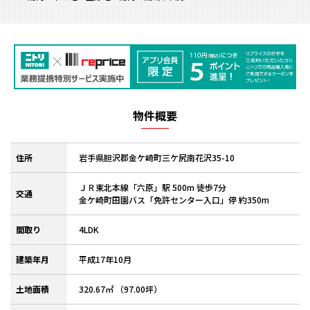
物件概要
住所
岩手県胆沢郡金ケ崎町三ケ尻南花沢35-10
ＪＲ東北本線「六原」駅 500m 徒歩7分
交通
金ケ崎町田園バス「免許センター入口」停 約350m
間取り
4LDK
建築年月
平成17年10月
土地面積
320.67㎡ （97.00坪）