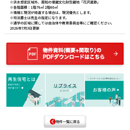
※洪水想定区域外、周知の埋蔵文化財包蔵地「花沢遺跡」
※各階面積：1階76㎡ 2階60㎡
※情報と現況が相違する場合は、現況優先とします。
※司法書士は売主の指定になります。
※通学の区域に関しては自治体や教育委員会等にご確認ください。
2026年7月3日更新
物件一覧に戻る