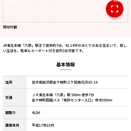
現地外観
JR東北本線「六原」駅まで徒歩約7分。41.14坪のゆとりのある住まいで、新し
い生活を。駐車もカーポート付き並列2台可能です。
基本情報
住所
岩手県胆沢郡金ケ崎町三ケ尻南花沢35-10
ＪＲ東北本線「六原」駅 500m 徒歩7分
交通
金ケ崎町田園バス「免許センター入口」停 約350m
間取り
4LDK
建築年月
平成17年10月