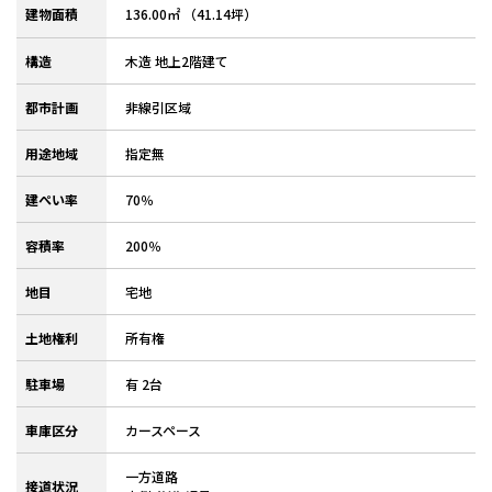
建物面積
136.00㎡ （41.14坪）
構造
木造 地上2階建て
都市計画
非線引区域
用途地域
指定無
建ぺい率
70％
容積率
200％
地目
宅地
土地権利
所有権
駐車場
有 2台
車庫区分
カースペース
一方道路
接道状況