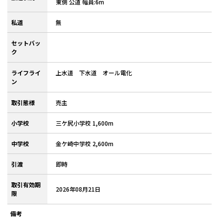
東側 公道 幅員:6m
私道
無
セットバッ
ク
ライフライ
上水道 下水道 オール電化
ン
取引態様
売主
小学校
三ケ尻小学校 1,600m
中学校
金ケ崎中学校 2,600m
引渡
即時
取引有効期
2026年08月21日
限
備考