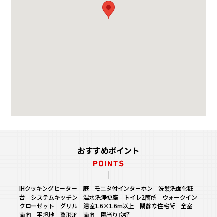
おすすめポイント
IHクッキングヒーター 庭 モニタ付インターホン 洗髪洗面化粧
台 システムキッチン 温水洗浄便座 トイレ2箇所 ウォークイン
クローゼット グリル 浴室1.6×1.6m以上 閑静な住宅街 全室
南向 平坦地 整形地 南向 陽当り良好