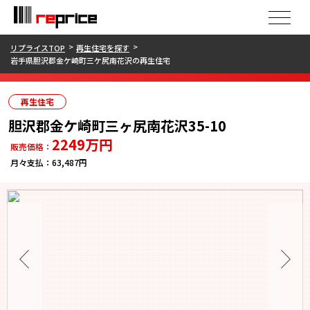
リプライスTOP
再生住宅を探す
岩手県胆沢郡金ケ崎町三ケ尻南花沢の再生住宅
再生住宅
胆沢郡金ケ崎町三ヶ尻南花沢35-10
2249
万円
販売価格：
月々支払：
63,487円