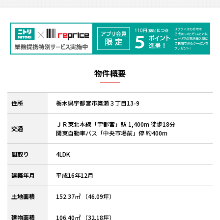
物件概要
住所
栃木県宇都宮市簗瀬３丁目13-9
ＪＲ東北本線「宇都宮」駅 1,400m 徒歩18分
交通
関東自動車バス「中央市場前」停 約400m
間取り
4LDK
建築年月
平成16年12月
土地面積
152.37㎡ （46.09坪）
建物面積
106.40㎡ （32.18坪）