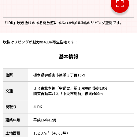
「LDK」吹き抜けのある開放感にあふれた約18.3帖のリビング空間です。
吹抜けリビングが魅力の4LDK再生住宅です！
基本情報
住所
栃木県宇都宮市簗瀬３丁目13-9
ＪＲ東北本線「宇都宮」駅 1,400m 徒歩18分
交通
関東自動車バス「中央市場前」停 約400m
間取り
4LDK
建築年月
平成16年12月
土地面積
152.37㎡ （46.09坪）