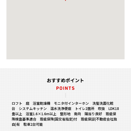
おすすめポイント
ロフト 庭 浴室乾燥機 モニタ付インターホン 洗髪洗面化粧
台 システムキッチン 温水洗浄便座 トイレ2箇所 吹抜 LDK18
畳以上 浴室1.6×1.6m以上 整形地 南向 陽当り良好 瑕疵保
険検査基準適合 瑕疵保険(国交省指定)付 瑕疵保証(不動産会社独
自)有 駐車2台可能