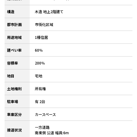
構造
木造 地上2階建て
都市計画
市街化区域
用途地域
1種住居
建ぺい率
60％
容積率
200％
地目
宅地
土地権利
所有権
駐車場
有 2台
車庫区分
カースペース
一方道路
接道状況
南東側 公道 幅員:6m