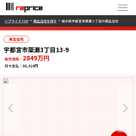
リプライスTOP
再生住宅を探す
栃木県宇都宮市簗瀬３丁目の再生住宅
再生住宅
宇都宮市簗瀬3丁目13-9
2849
万円
販売価格：
月々支払：
80,424円