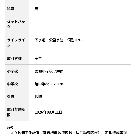
私道
無
セットバッ
ク
ライフライ
下水道 公営水道 個別LPG
ン
取引態様
売主
小学校
簗瀬小学校 700m
中学校
旭中学校 1,200m
引渡
即時
取引有効期
2026年08月21日
限
備考
※立地適正化計画（都市機能誘導区域・居住誘導区域）、宅地造成等規