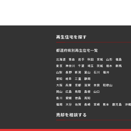
再生住宅を探す
都道府県別再生住宅一覧
北海道
青森
岩手
秋田
宮城
山形
福島
東京
神奈川
千葉
埼玉
茨城
栃木
群馬
山梨
長野
新潟
富山
石川
福井
愛知
岐阜
三重
静岡
大阪
兵庫
京都
滋賀
奈良
和歌山
岡山
広島
鳥取
島根
山口
香川
愛媛
徳島
高知
福岡
大分
佐賀
長崎
宮崎
熊本
鹿児島
沖
売却を相談する