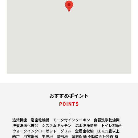
おすすめポイント
追焚機能 浴室乾燥機 モニタ付インターホン 食器洗浄乾燥機
洗髪洗面化粧台 システムキッチン 温水洗浄便座 トイレ2箇所
ウォークインクローゼット グリル 全居室収納 LDK15畳以上
納戸 浴室暖房 平坦地 整形地 瑕疵保証(不動産会社独自)有