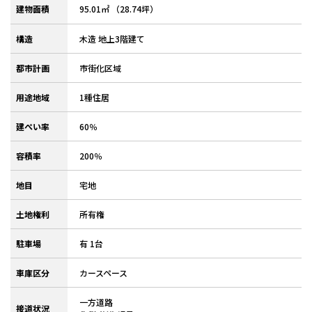
建物面積
95.01㎡ （28.74坪）
構造
木造 地上3階建て
都市計画
市街化区域
用途地域
1種住居
建ぺい率
60％
容積率
200％
地目
宅地
土地権利
所有権
駐車場
有 1台
車庫区分
カースペース
一方道路
接道状況