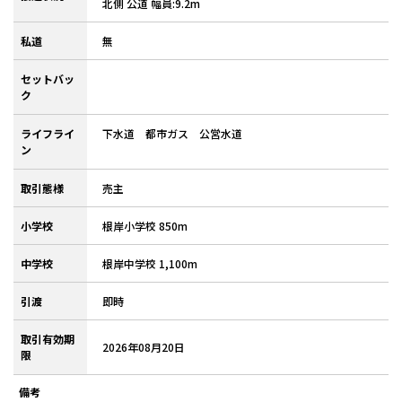
北側 公道 幅員:9.2m
私道
無
セットバッ
ク
ライフライ
下水道 都市ガス 公営水道
ン
取引態様
売主
小学校
根岸小学校 850m
中学校
根岸中学校 1,100m
引渡
即時
取引有効期
2026年08月20日
限
備考