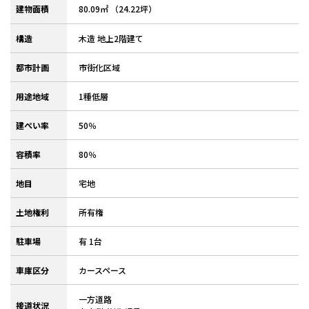
建物面積
80.09㎡ （24.22坪）
構造
木造 地上2階建て
都市計画
市街化区域
用途地域
1種低層
建ぺい率
50％
容積率
80％
地目
宅地
土地権利
所有権
駐車場
有 1台
車庫区分
カースペース
一方道路
接道状況