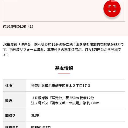
約10.8帖のLDK（1）
JR根岸線「洋光台」駅へ徒歩約12分の好立地！海を望む開放的な眺望が魅力で
す。内外装リフォーム済み、車庫付きの再生住宅が、月々8万円台から登場で
す！
基本情報
住所
神奈川県横浜市磯子区栗木２丁目17-3
ＪＲ根岸線「洋光台」駅 950m 徒歩12分
交通
江ノ電バス「栗木スポーツ広場」停 約120m
間取り
3LDK
建築年月
昭和61年7月