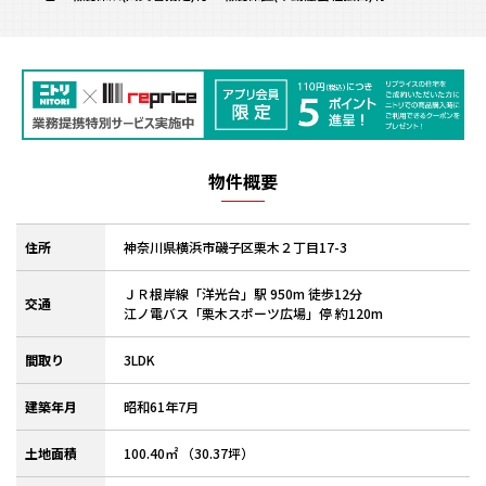
物件概要
住所
神奈川県横浜市磯子区栗木２丁目17-3
ＪＲ根岸線「洋光台」駅 950m 徒歩12分
交通
江ノ電バス「栗木スポーツ広場」停 約120m
間取り
3LDK
建築年月
昭和61年7月
土地面積
100.40㎡ （30.37坪）