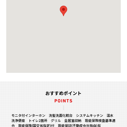
おすすめポイント
モニタ付インターホン 洗髪洗面化粧台 システムキッチン 温水
洗浄便座 トイレ2箇所 グリル 全居室収納 瑕疵保険検査基準適
合 瑕疵保険(国交省指定)付 瑕疵保証(不動産会社独自)有