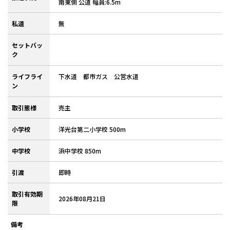
南東側 公道 幅員:6.5m
私道
無
セットバッ
ク
ライフライ
下水道 都市ガス 公営水道
ン
取引態様
売主
小学校
洋光台第二小学校 500m
中学校
浜中学校 850m
引渡
即時
取引有効期
2026年08月21日
限
備考