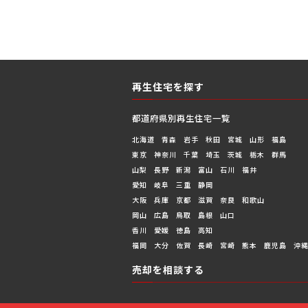
再生住宅を探す
都道府県別再生住宅一覧
北海道
青森
岩手
秋田
宮城
山形
福島
東京
神奈川
千葉
埼玉
茨城
栃木
群馬
山梨
長野
新潟
富山
石川
福井
愛知
岐阜
三重
静岡
大阪
兵庫
京都
滋賀
奈良
和歌山
岡山
広島
鳥取
島根
山口
香川
愛媛
徳島
高知
福岡
大分
佐賀
長崎
宮崎
熊本
鹿児島
沖
売却を相談する